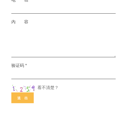
內 容
验证码 *
看不清楚？
送 出