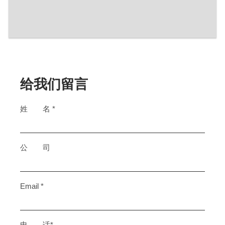
给我们留言
姓 名 *
公 司
Email *
电 话*